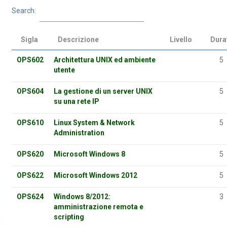
Search:
Sigla
Descrizione
Livello
Dura
OPS602
Architettura UNIX ed ambiente
5
utente
OPS604
La gestione di un server UNIX
5
su una rete IP
OPS610
Linux System & Network
5
Administration
OPS620
Microsoft Windows 8
5
OPS622
Microsoft Windows 2012
5
OPS624
Windows 8/2012:
3
amministrazione remota e
scripting