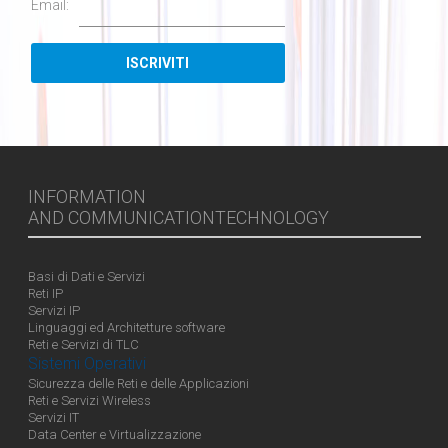
Email:
INFORMATION
AND COMMUNICATIONTECHNOLOGY
Basi di Dati e Servizi
Reti IP
Servizi IP
Linguaggi ed Architetture software
Reti e Servizi di TLC
Sistemi Operativi
Sicurezza delle Reti e delle Applicazioni
Reti e Servizi Wireless
Servizi IT
Data Center e Virtualizzazione