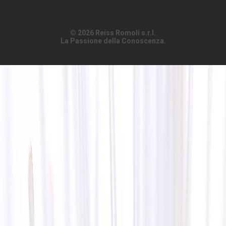
© 2026 Reiss Romoli s.r.l.
La Passione della Conoscenza.