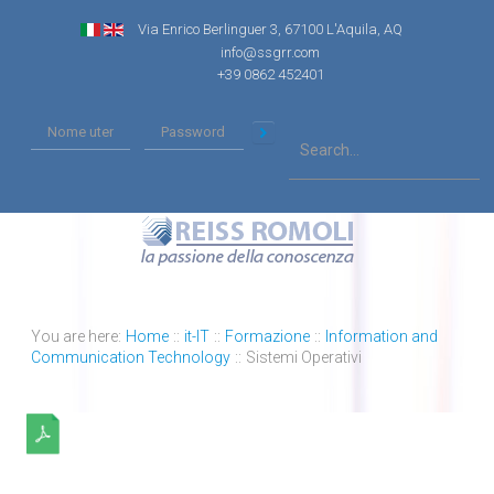
Via Enrico Berlinguer 3, 67100 L'Aquila, AQ
info@ssgrr.com
+39 0862 452401
You are here:
Home
::
it-IT
::
Formazione
::
Information and
Communication Technology
::
Sistemi Operativi