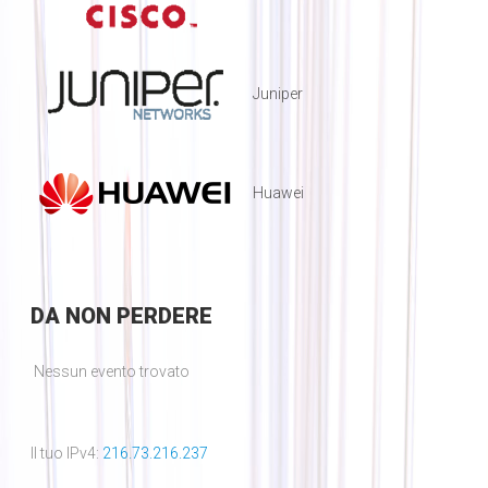
Juniper
Huawei
DA
NON PERDERE
Nessun evento trovato
Il tuo IPv4:
216.73.216.237