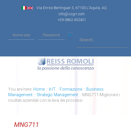
Via Enrico Berlinguer 3, 67100 L'Aquila, AQ
info@ssgrr.com
+39 0862 452401
You are here:
Home
::
it-IT
::
Formazione
::
Business
Management
::
Strategic Management
::
MNG711-Migliorare i
risultati aziendali con la leva dei processi
MNG711