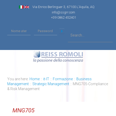
Via Enrico Berlinguer 3, 67100 L'Aquila, AQ
info@ssgrr.com
+39 0862 452401
You are here:
Home
::
it-IT
::
Formazione
::
Business
Management
::
Strategic Management
::
MNG705-Compliance
& Risk Management
MNG705