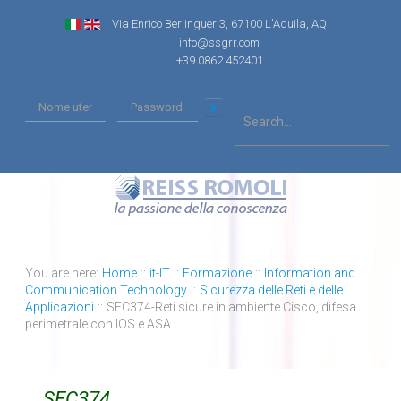
Via Enrico Berlinguer 3, 67100 L'Aquila, AQ
info@ssgrr.com
+39 0862 452401
You are here:
Home
::
it-IT
::
Formazione
::
Information and
Communication Technology
::
Sicurezza delle Reti e delle
Applicazioni
::
SEC374-Reti sicure in ambiente Cisco, difesa
perimetrale con IOS e ASA
SEC374